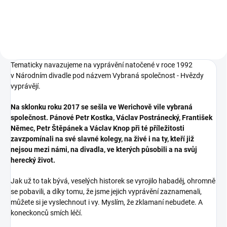
Tematicky navazujeme na vyprávění natočené v roce 1992
v Národním divadle pod názvem Vybraná společnost - Hvězdy
vyprávějí.
Na sklonku roku 2017 se sešla ve Werichově vile vybraná
společnost. Pánové Petr Kostka, Václav Postránecký, František
Němec, Petr Štěpánek a Václav Knop při té příležitosti
zavzpomínali na své slavné kolegy, na živé i na ty, kteří již
nejsou mezi námi, na divadla, ve kterých působili a na svůj
herecký život.
Jak už to tak bývá, veselých historek se vyrojilo habaděj, ohromně
se pobavili, a díky tomu, že jsme jejich vyprávění zaznamenali,
můžete si je vyslechnout i vy. Myslím, že zklamaní nebudete. A
koneckonců smích léčí.