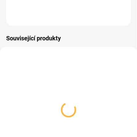
DETAILNÍ INFORMACE
ZEPTAT SE
HLÍDAT
Související produkty
CD
MP3
MP3
Vybraná společnost -
O mé radostné cestě od
Hvězdy vyprávějí
kolébky ke krematoriu
95 Kč
95 Kč
Detail
Detail