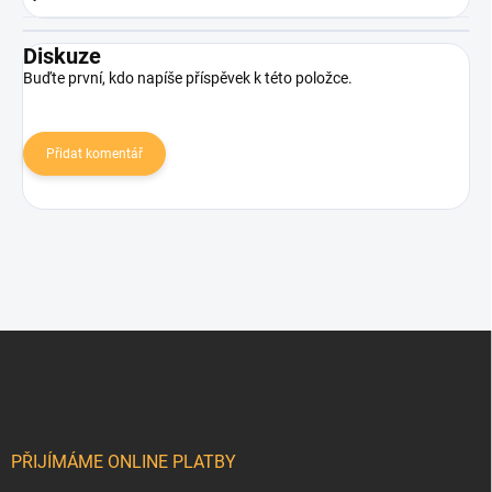
Diskuze
Buďte první, kdo napíše příspěvek k této položce.
Přidat komentář
Z
á
p
a
t
í
PŘIJÍMÁME ONLINE PLATBY