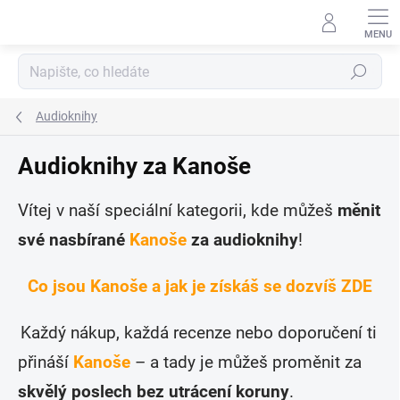
Přejít
na
obsah
Hledat
Audioknihy
Audioknihy za Kanoše
Vítej v naší speciální kategorii, kde můžeš
měnit
své nasbírané
Kanoše
za audioknihy
!
Co jsou Kanoše a jak je získáš se dozvíš ZDE
Každý nákup, každá recenze nebo doporučení ti
přináší
Kanoše
– a tady je můžeš proměnit za
skvělý poslech bez utrácení koruny
.