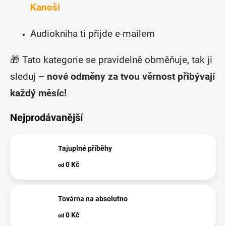
Kanoši
Audiokniha ti přijde e-mailem
🎁 Tato kategorie se pravidelně obměňuje, tak ji
sleduj –
nové odměny za tvou věrnost přibývají
každý měsíc!
Nejprodávanější
Tajuplné příběhy
0 Kč
od
Továrna na absolutno
0 Kč
od