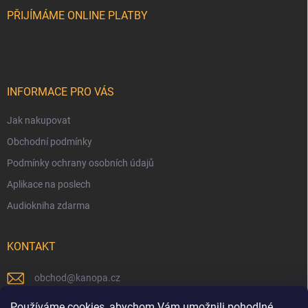
t
v
í
PŘIJÍMÁME ONLINE PLATBY
k
y
v
ý
p
i
INFORMACE PRO VÁS
s
u
Jak nakupovat
Obchodní podmínky
Podmínky ochrany osobních údajů
Aplikace na poslech
Audiokniha zdarma
KONTAKT
obchod
@
kanopa.cz
Náš Facebook
Používáme cookies, abychom Vám umožnili pohodlné