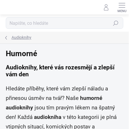
Přejít
na
obsah
Hledat
Audioknihy
Humorné
Audioknihy, které vás rozesmějí a zlepší
vám den
Hledáte příběhy, které vám zlepší náladu a
přinesou úsměv na tvář? Naše
humorné
audioknihy
jsou tím pravým lékem na špatný
den! Každá
audiokniha
v této kategorii je plná
vtipných situací, komických postav a