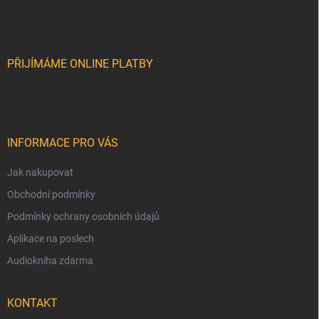
á
c
p
í
p
a
r
t
v
í
PŘIJÍMÁME ONLINE PLATBY
k
y
v
ý
p
i
INFORMACE PRO VÁS
s
u
Jak nakupovat
Obchodní podmínky
Podmínky ochrany osobních údajů
Aplikace na poslech
Audiokniha zdarma
KONTAKT