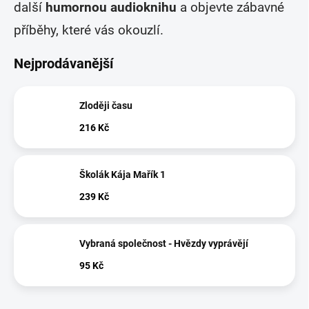
další
humornou audioknihu
a objevte zábavné
příběhy, které vás okouzlí.
Nejprodávanější
Zloději času
216 Kč
Školák Kája Mařík 1
239 Kč
Vybraná společnost - Hvězdy vyprávějí
95 Kč