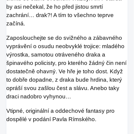
by asi nečekal, že ho před jistou smrtí
zachrání… drak?! A tím to všechno teprve
začíná.
Zaposlouchejte se do svižného a zábavného
vyprávění o osudu neobvyklé trojice: mladého
výrostka, samotou otráveného draka a
špinavého policisty, pro kterého žádný čin není
dostatečně ohavný. Ve hře je toho dost. Když
to dobře dopadne, z draka bude hrdina, který
opráší svou zašlou čest a slávu. Anebo taky
draci nadobro vyhynou…
Vtipné, originální a oddechové fantasy pro
dospělé v podání Pavla Rímského.