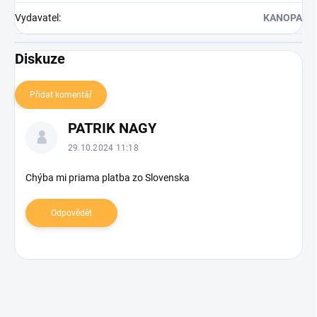
Vydavatel
:
KANOPA
Diskuze
Přidat komentář
V
PATRIK NAGY
ý
p
29.10.2024 11:18
i
s
Chýba mi priama platba zo Slovenska
d
i
Odpovědět
s
k
u
z
í