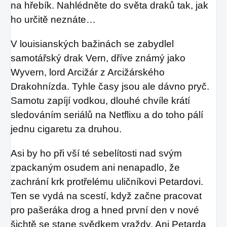
na hřebík. Nahlédněte do světa draků tak, jak
ho určitě neznáte…
V louisianských bažinách se zabydlel
samotářský drak Vern, dříve známý jako
Wyvern, lord Arcižár z Arcižárského
Drakohnízda. Tyhle časy jsou ale dávno pryč.
Samotu zapíjí vodkou, dlouhé chvíle krátí
sledováním seriálů na Netflixu a do toho pálí
jednu cigaretu za druhou.
Asi by ho při vší té sebelítosti nad svým
zpackaným osudem ani nenapadlo, že
zachrání krk protřelému uličníkovi Petardovi.
Ten se vydá na scestí, když začne pracovat
pro pašeráka drog a hned první den v nové
šichtě se stane svědkem vraždy. Ani Petarda