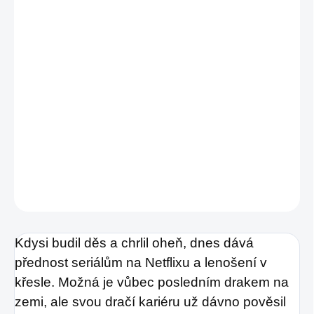
−
+
Přidat do košíku
Vtipné, originální a oddechové fantasy pro
dospělé
DETAILNÍ INFORMACE
ZEPTAT SE
HLÍDAT
Kdysi budil děs a chrlil oheň, dnes dává
přednost seriálům na Netflixu a lenošení v
křesle. Možná je vůbec posledním drakem na
zemi, ale svou dračí kariéru už dávno pověsil