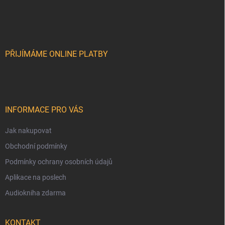
r
á
á
v
n
p
k
í
a
y
t
v
ý
í
PŘIJÍMÁME ONLINE PLATBY
p
i
s
u
INFORMACE PRO VÁS
Jak nakupovat
Obchodní podmínky
Podmínky ochrany osobních údajů
Aplikace na poslech
Audiokniha zdarma
KONTAKT