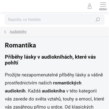
Přejít
na
obsah
Hledat
Audioknihy
Romantika
Příběhy lásky v audioknihách, které vás
pohltí
Prožijte nezapomenutelné příběhy lásky a vášně
prostřednictvím našich
romantických
audioknih
. Každá
audiokniha
v této kategorii
vás zavede do světa vztahů, touhy a emocí, které
vás zasáhnou přímo u srdce. Od klasických