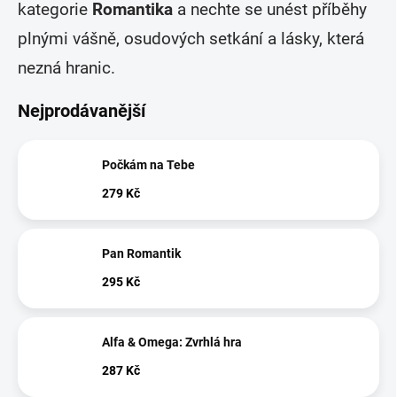
kategorie
Romantika
a nechte se unést příběhy
plnými vášně, osudových setkání a lásky, která
nezná hranic.
Nejprodávanější
Počkám na Tebe
279 Kč
Pan Romantik
295 Kč
Alfa & Omega: Zvrhlá hra
287 Kč