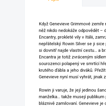
Když Genevieve Grimmové zemře ma
něž nikdo nedokáže odpovědět – 
Encantry, prokleté vily v Itálii, za
nepřátelský Rowin Silver se ji sic
si dovnitř najde vlastní cestu… a b
Encantra je totiž zvráceným sídle
sourozenci polapený ve smrtící hře
krutého ďábla a jeho diváků. Přeží
Genevieve nyní musí vyhrát, jinak 
Rowin ji varuje, že její jedinou šan
manželka… takže musejí publikum p
bláznivě zamilovaní. Genevieve je 