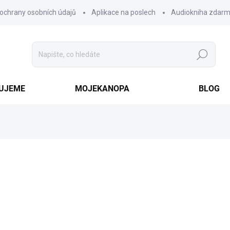
ochrany osobních údajů
Aplikace na poslech
Audiokniha zdar
Hledat
VUJEME
MOJEKANOPA
BLOG
303 Kč
Měrná
SKLADEM
cena:
VARIANTA