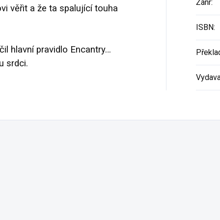
Žánr
:
i věřit a že ta spalující touha
ISBN
:
il hlavní pravidlo Encantry…
Překla
 srdci.
Vydava