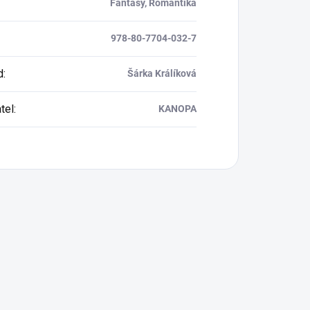
Fantasy, Romantika
978-80-7704-032-7
d
:
Šárka Králíková
tel
:
KANOPA