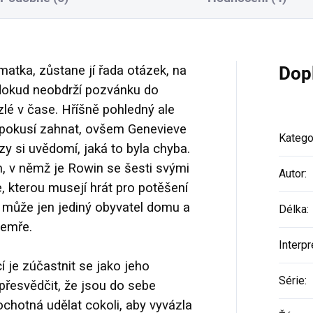
tka, zůstane jí řada otázek, na
Dop
dokud neobdrží pozvánku do
mrzlé v čase. Hříšně pohledný ale
e pokusí zahnat, ovšem Genevieve
Katego
rzy si uvědomí, jaká to byla chyba.
m, v němž je Rowin se šesti svými
Autor
:
, kterou musejí hrát pro potěšení
t může jen jediný obyvatel domu a
Délka
:
zemře.
Interpr
cí je zúčastnit se jako jeho
Série
:
řesvědčit, že jsou do sebe
ochotná udělat cokoli, aby vyvázla