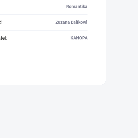
Romantika
d
:
Zuzana Ľalíková
tel
:
KANOPA