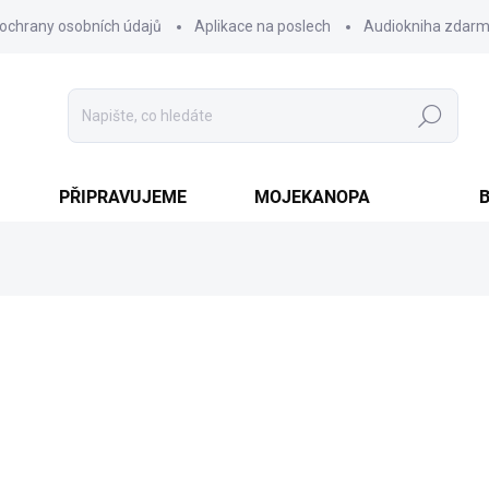
ochrany osobních údajů
Aplikace na poslech
Audiokniha zdar
Hledat
PŘIPRAVUJEME
MOJEKANOPA
279 Kč
Měrná
ZVOLTE VARIANTU
cena:
VARIANTA