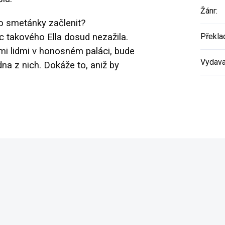
Žánr
:
o smetánky začlenit?
ic takového Ella dosud nezažila.
Překla
mi lidmi v honosném paláci, bude
Vydava
na z nich. Dokáže to, aniž by