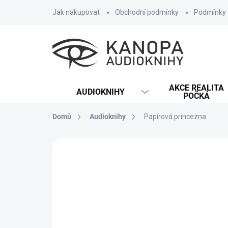
Přejít
Jak nakupovat
Obchodní podmínky
Podmínky 
na
obsah
AKCE REALITA
AUDIOKNIHY
POČKÁ
Domů
Audioknihy
Papírová princezna
3 hodnocení
Podrobnosti hodnocení
MP3