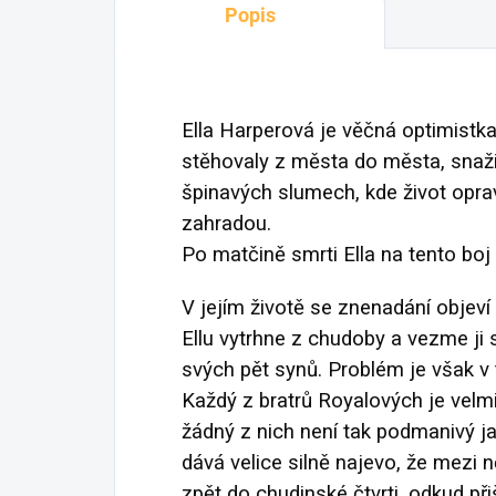
Popis
Ella Harperová je věčná optimistka
stěhovaly z města do města, snažily
špinavých slumech, kde život opr
zahradou.
Po matčině smrti Ella na tento bo
V jejím životě se znenadání objev
Ellu vytrhne z chudoby a vezme ji
svých pět synů. Problém je však v t
Každý z bratrů Royalových je velmi 
žádný z nich není tak podmanivý j
dává velice silně najevo, že mezi ně
zpět do chudinské čtvrti, odkud při