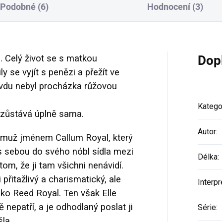
Podobné (6)
Hodnocení (3)
. Celý život se s matkou
Dop
 se vyjít s penězi a přežít ve
avdu nebyl procházka růžovou
Katego
j zůstává úplně sama.
Autor
:
í muž jménem Callum Royal, který
 s sebou do svého nóbl sídla mezi
Délka
:
om, že ji tam všichni nenávidí.
přitažlivý a charismatický, ale
Interpr
ako Reed Royal. Ten však Elle
 nepatří, a je odhodlaný poslat ji
Série
:
šla.