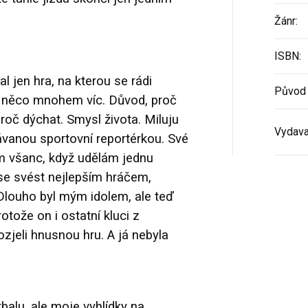
Žánr
:
ISBN
:
 jen hra, na kterou se rádi
Původ 
e to něco mnohem víc. Důvod, proč
proč dýchat. Smysl života. Miluju
Vydava
vanou sportovní reportérkou. Své
m všanc, když udělám jednu
e svést nejlepším hráčem,
 Dlouho byl mým idolem, ale teď
rotože on i ostatní kluci z
jeli hnusnou hru. A já nebyla
tbalu, ale moje vyhlídky na