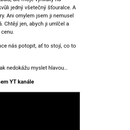
ůli jedný všetečný šťouralce. A
hry. Ani omylem jsem ji nemusel
. Chtějí jen, abych ji umlčel a
 cenu.
e nás potopit, ať to stojí, co to
ějak nedokážu myslet hlavou…
šem YT kanále