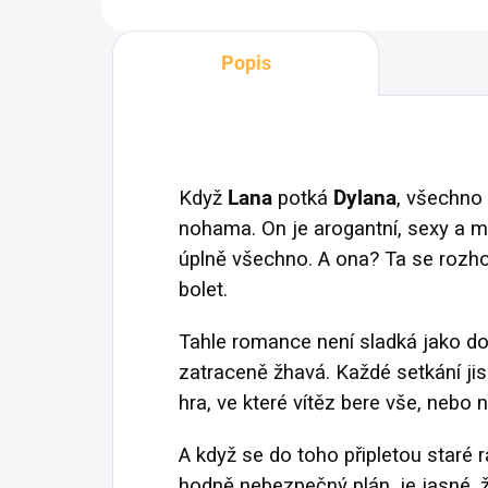
Popis
Když
Lana
potká
Dylana
, všechno 
nohama. On je arogantní, sexy a m
úplně všechno. A ona? Ta se rozhod
bolet.
Tahle romance není sladká jako dortí
zatraceně žhavá. Každé setkání jis
hra, ve které vítěz bere vše, nebo n
A když se do toho připletou staré 
hodně nebezpečný plán, je jasné, ž