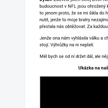
budoucnost v NFL jsou ohrožený kv
to jenom proto, že se mi šikla do 
nutit, jenže to moje bratry nezajímá
přestala nás obtěžovat. Za každou
Jenže ona nám vyhlásila válku a chc
stojí. Výhrůžky na ni neplatí.
Měl bych se od ní držet dál, ale n
Ukázka na na