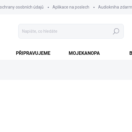
ochrany osobních údajů
Aplikace na poslech
Audiokniha zdar
Hledat
PŘIPRAVUJEME
MOJEKANOPA
287 Kč
Měrná
SKLADEM
cena:
VARIANTA