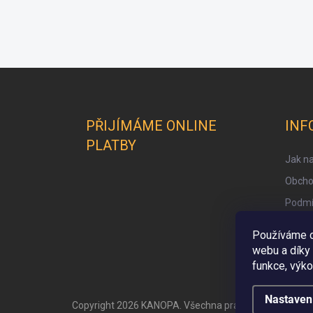
Z
á
p
a
PŘIJÍMÁME ONLINE
INF
t
PLATBY
í
Jak n
Obcho
Podmí
Aplika
Používáme c
Audio
webu a díky
funkce, výko
Nastaven
Copyright 2026
KANOPA
. Všechna práva vyhrazena.