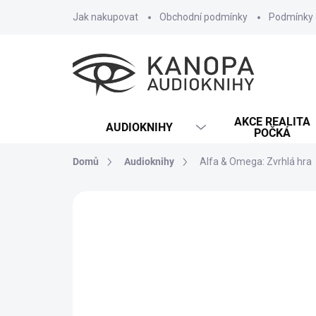
Přejít
Jak nakupovat
Obchodní podmínky
Podmínky 
na
obsah
AKCE REALITA
AUDIOKNIHY
POČKÁ
Domů
Audioknihy
Alfa & Omega: Zvrhlá hra
6 hodnocení
Podrobnosti hodnocení
NOVINKA
TIP
MP3