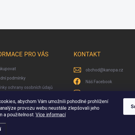
ORMACE PRO VÁS
KONTAKT
akupovat
obchod
@
kanopa.cz
dní podmínky
Náš Facebook
nky ochrany osobních údajů
kanopa_nakladatelstvi
ce na poslech
ookies, abychom Vám umožnili pohodlné prohlížení
Náš Youtube kanál
kniha zdarma
S
 analýze provozu webu neustále zlepšovali jeho
n a použitelnost.
Více informací
í