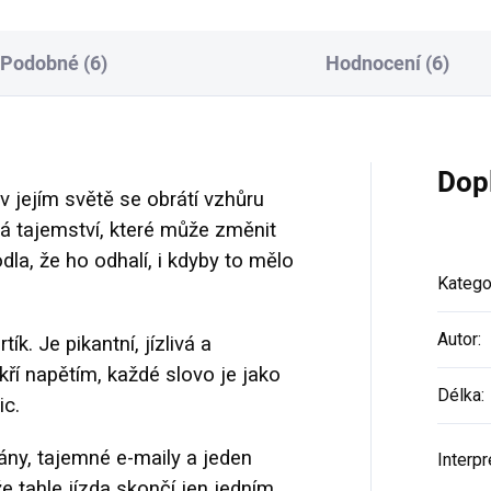
Podobné (6)
Hodnocení (6)
Dop
v jejím světě se obrátí vzhůru
á tajemství, které může změnit
la, že ho odhalí, i kdyby to mělo
Katego
Autor
:
k. Je pikantní, jízlivá a
kří napětím, každé slovo je jako
Délka
:
ic.
rány, tajemné e-maily a jeden
Interpr
e tahle jízda skončí jen jedním