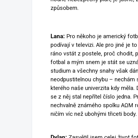
způsobem.
Lana:
Pro někoho je americký fotbal
podívají v televizi. Ale pro jiné j
ráno vstát z postele, proč chodit, 
fotbal a mým snem je stát se uzná
studium a všechny snahy však dá
neodpustitelnou chybu – nechám s
kterého naše univerzita kdy měla.
se z něj stal nepřítel číslo jedna. P
nechvalně známého spolku AΩM roz
ničím víc než ubohými třiceti body.
Dylan:
Zasvětil jsem celej život fo