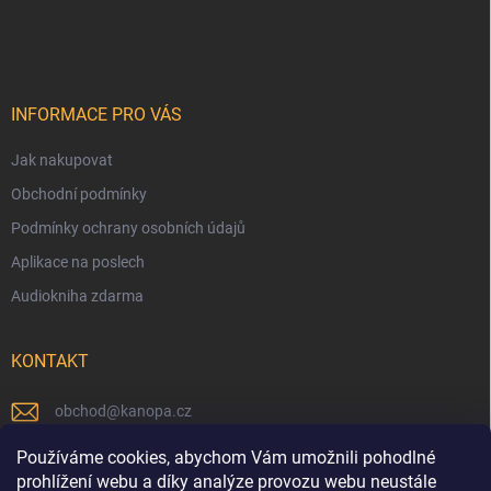
p
i
s
u
INFORMACE PRO VÁS
Jak nakupovat
Obchodní podmínky
Podmínky ochrany osobních údajů
Aplikace na poslech
Audiokniha zdarma
KONTAKT
obchod
@
kanopa.cz
Náš Facebook
Používáme cookies, abychom Vám umožnili pohodlné
prohlížení webu a díky analýze provozu webu neustále