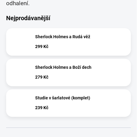
odhalení.
Nejprodávanější
Sherlock Holmes a Rudá věž
299 Kč
Sherlock Holmes a Boží dech
279 Kč
Studie v šarlatové (komplet)
239 Kč
Ř