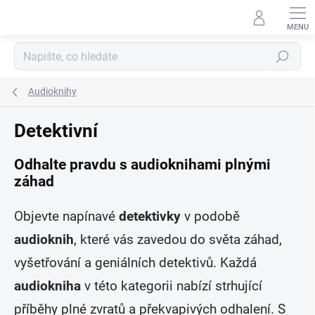
Přejít
na
obsah
Hledat
Audioknihy
Detektivní
Odhalte pravdu s audioknihami plnými
záhad
Objevte napínavé
detektivky
v podobě
audioknih
, které vás zavedou do světa záhad,
vyšetřování a geniálních detektivů. Každá
audiokniha
v této kategorii nabízí strhující
příběhy plné zvratů a překvapivých odhalení. S