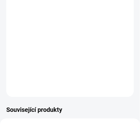
−
+
Přidat do košíku
Bývalý policista a bývalý zločinec stojí proti
sobě. Minulosti neutečeš…
DETAILNÍ INFORMACE
ZEPTAT SE
HLÍDAT
Související produkty
NOVINKA
PŘIPRAVUJEME - JIŽ
BRZY
MP3