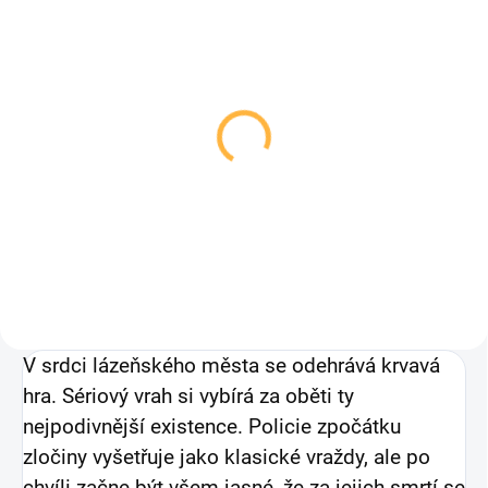
Aristokrat
Konzultant
279 Kč
999 Kč
Detail
Detail
V srdci lázeňského města se odehrává krvavá
hra. Sériový vrah si vybírá za oběti ty
nejpodivnější existence. Policie zpočátku
zločiny vyšetřuje jako klasické vraždy, ale po
chvíli začne být všem jasné, že za jejich smrtí se