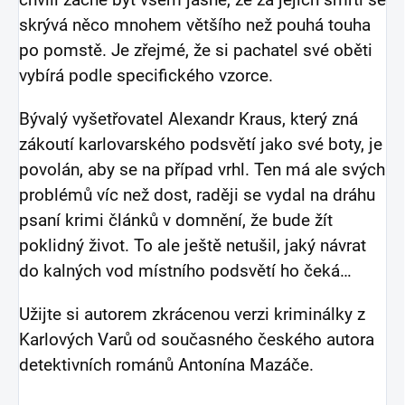
skrývá něco mnohem většího než pouhá touha
po pomstě. Je zřejmé, že si pachatel své oběti
vybírá podle specifického vzorce.
Bývalý vyšetřovatel Alexandr Kraus, který zná
zákoutí karlovarského podsvětí jako své boty, je
povolán, aby se na případ vrhl. Ten má ale svých
problémů víc než dost, raději se vydal na dráhu
psaní krimi článků v domnění, že bude žít
poklidný život. To ale ještě netušil, jaký návrat
do kalných vod místního podsvětí ho čeká…
Užijte si autorem zkrácenou verzi kriminálky z
Karlových Varů od současného českého autora
detektivních románů Antonína Mazáče.