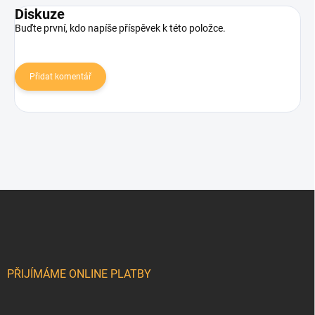
Diskuze
Buďte první, kdo napíše příspěvek k této položce.
Přidat komentář
Z
á
p
a
t
í
PŘIJÍMÁME ONLINE PLATBY