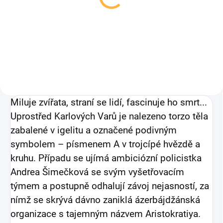
Letargie
999 Kč
279 Kč
Detail
Detail
Miluje zvířata, straní se lidí, fascinuje ho smrt...
Uprostřed Karlových Varů je nalezeno torzo těla
zabalené v igelitu a označené podivným
symbolem – písmenem A v trojcípé hvězdě a
kruhu. Případu se ujímá ambiciózní policistka
Andrea Šimečková se svým vyšetřovacím
týmem a postu
pně odhalují závoj nejasností, za
nímž se skrývá dávno zaniklá ázerbájdžánská
organizace s tajemným názvem Aristokratiya.