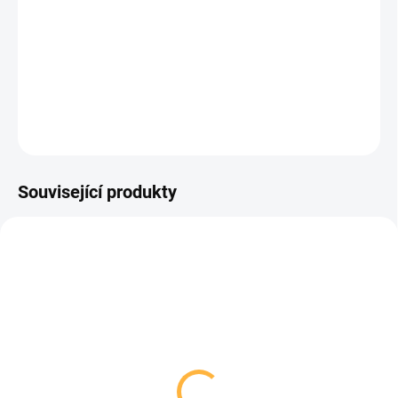
zabalené v igelitu a označené podivným
symbolem – písmenem A v trojcípé hvězdě a
kruhu.
DETAILNÍ INFORMACE
ZEPTAT SE
HLÍDAT
Související produkty
TIP
PŘIPRAVUJEME - JIŽ
BRZY
CD
MP3
Konzultant