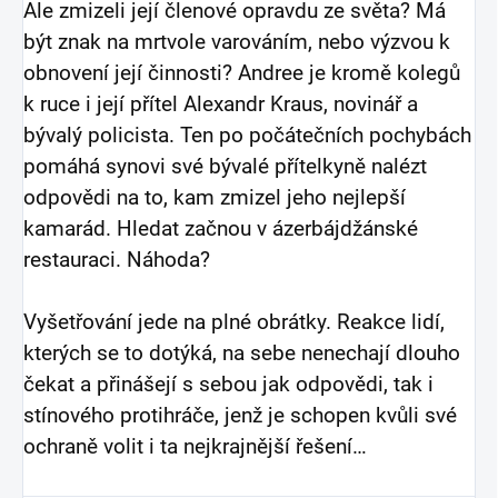
Ale zmizeli její členové opravdu ze světa? Má
být znak na mrtvole varováním, nebo výzvou k
obnovení její činnosti? Andree je kromě kolegů
k ruce i její přítel Alexandr Kraus, novinář a
bývalý policista. Ten po počátečních pochybách
pomáhá synovi své bývalé přítelkyně nalézt
odpovědi na to, kam zmizel jeho nejlepší
kamarád. Hledat začnou v ázerbájdžánské
restauraci. Náhoda?
Vyšetřování jede na plné obrátky. Reakce lidí,
kterých se to dotýká, na sebe nenechají dlouho
čekat a přinášejí s sebou jak odpovědi, tak i
stínového protihráče, jenž je schopen kvůli své
ochraně volit i ta nejkrajnější řešení…