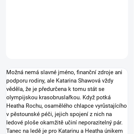
krasobruslení.
DETAILNÍ INFORMACE
ZEPTAT SE
HLÍDAT
Možná nemá slavné jméno, finanční zdroje ani
podporu rodiny, ale Katarina Shawová vždy
věděla, že je předurčena k tomu stát se
olympijskou krasobruslařkou. Když potká
Heatha Rochu, osamělého chlapce vyrůstajícího
v pěstounské péči, jejich spojení z nich na
ledové ploše okamžitě učiní neporazitelný pár.
Tanec na ledě je pro Katarinu a Heatha únikem