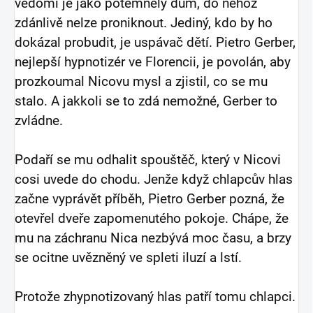
vědomí je jako potemnělý dům, do něhož
zdánlivě nelze proniknout. Jediný, kdo by ho
dokázal probudit, je uspávač dětí. Pietro Gerber,
nejlepší hypnotizér ve Florencii, je povolán, aby
prozkoumal Nicovu mysl a zjistil, co se mu
stalo. A jakkoli se to zdá nemožné, Ger
ber to
zvládne.
Podaří se mu odhalit spouštěč, který v Nicovi
cosi uvede do chodu. Jenže když chlapcův hlas
začne vyprávět příběh, Pietro Gerber pozná, že
otevřel dveře zapomenutého pokoje. Chápe, že
mu na záchranu Nica nezbývá moc času, a brzy
se ocitne uvězněný ve spleti iluzí a lstí.
Protože zhypnotizovaný hlas patří tomu chlapci.