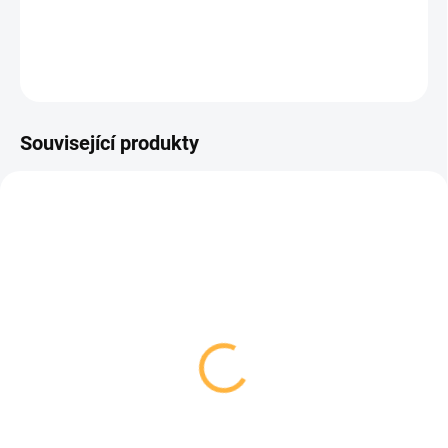
DETAILNÍ INFORMACE
ZEPTAT SE
HLÍDAT
Související produkty
TIP
MP3
Dům hlasů
287 Kč
Detail