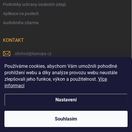
Podmínky ochrany osobních údajů
Aplikace na poslech
Audiokniha zdarma
KONTAKT
obchod
@
kanopa.cz
Náš Facebook
Používáme cookies, abychom Vám umožnili pohodlné
prohlížení webu a díky analýze provozu webu neustále
kanopa_nakladatelstvi
zlepšovali jeho funkce, výkon a použitelnost.
Více
informací
Náš Youtube kanál
Nastavení
Copyright 2026
KANOPA
. Všechna práva vyhrazena.
Souhlasím
Vytvořil Shoptet