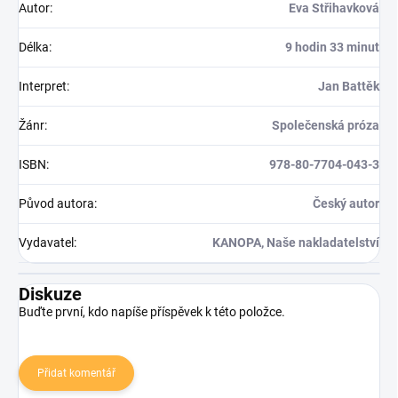
Autor
:
Eva Střihavková
Délka
:
9 hodin 33 minut
Interpret
:
Jan Battěk
Žánr
:
Společenská próza
ISBN
:
978-80-7704-043-3
Původ autora
:
Český autor
Vydavatel
:
KANOPA, Naše nakladatelství
Diskuze
Buďte první, kdo napíše příspěvek k této položce.
Přidat komentář