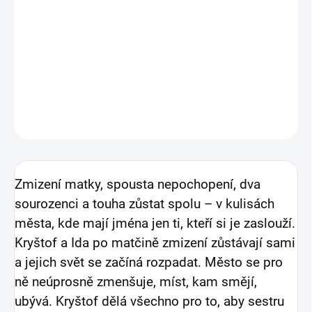
sourozenci a touha zůstat spolu.
DETAILNÍ INFORMACE
ZEPTAT SE
HLÍDAT
Zmizení matky, spousta nepochopení, dva
sourozenci a touha zůstat spolu – v kulisách
města, kde mají jména jen ti, kteří si je zaslouží.
Kryštof a Ida po matčině zmizení zůstávají sami
a jejich svět se začíná rozpadat. Město se pro
ně neúprosně zmenšuje, míst, kam smějí,
ubývá. Kryštof dělá všechno pro to, aby sestru