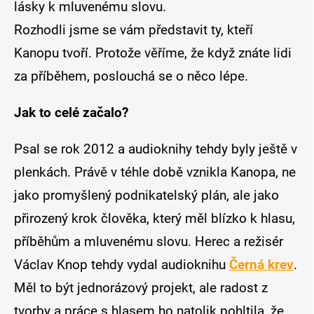
lásky k mluvenému slovu.
Rozhodli jsme se vám představit ty, kteří
Kanopu tvoří. Protože věříme, že když znáte lidi
za příběhem, poslouchá se o něco lépe.
Jak to celé začalo?
Psal se rok 2012 a audioknihy tehdy byly ještě v
plenkách. Právě v téhle době vznikla Kanopa, ne
jako promyšlený podnikatelský plán, ale jako
přirozený krok člověka, který měl blízko k hlasu,
příběhům a mluvenému slovu. Herec a režisér
Václav Knop tehdy vydal audioknihu
Černá krev
.
Měl to být jednorázový projekt, ale radost z
tvorby a práce s hlasem ho natolik pohltila, že