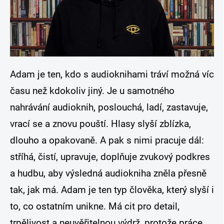
Adam
je ten, kdo s audioknihami tráví možná víc
času než kdokoliv jiný. Je u samotného
nahrávání audioknih, poslouchá, ladí, zastavuje,
vrací se a znovu pouští. Hlasy slyší zblízka,
dlouho a opakovaně. A pak s nimi pracuje dál:
stříhá, čistí, upravuje, doplňuje zvukový podkres
a hudbu, aby výsledná audiokniha zněla přesně
tak, jak má. Adam je ten typ člověka, který slyší i
to, co ostatním unikne. Má cit pro detail,
trpělivost a neuvěřitelnou výdrž, protože práce