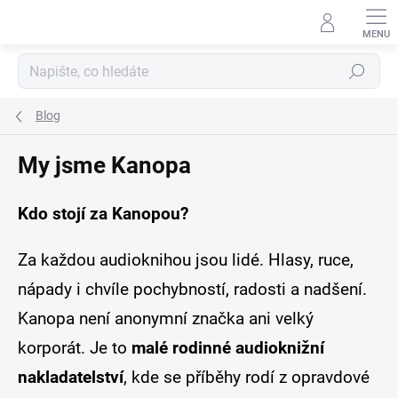
Přejít
na
obsah
Hledat
Blog
My jsme Kanopa
Kdo stojí za Kanopou?
Za každou audioknihou jsou lidé. Hlasy, ruce,
nápady i chvíle pochybností, radosti a nadšení.
Kanopa není anonymní značka ani velký
korporát. Je to
malé rodinné audioknižní
nakladatelství
, kde se příběhy rodí z opravdové