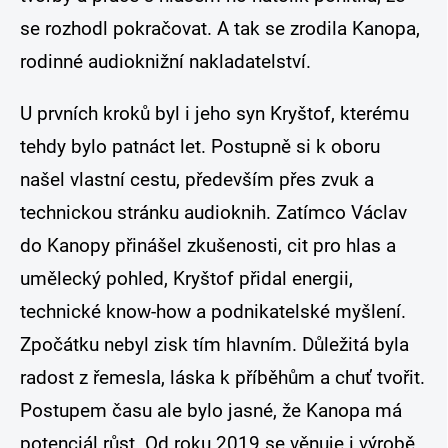
se rozhodl pokračovat. A tak se zrodila Kanopa,
rodinné audioknižní nakladatelství.
U prvních kroků byl i jeho syn Kryštof, kterému
tehdy bylo patnáct let. Postupně si k oboru
našel vlastní cestu, především přes zvuk a
technickou stránku audioknih. Zatímco Václav
do Kanopy přinášel zkušenosti, cit pro hlas a
umělecký pohled, Kryštof přidal energii,
technické know-how a podnikatelské myšlení.
Zpočátku nebyl zisk tím hlavním. Důležitá byla
radost z řemesla, láska k příběhům a chuť tvořit.
Postupem času ale bylo jasné, že Kanopa má
potenciál růst. Od roku 2019 se věnuje i výrobě