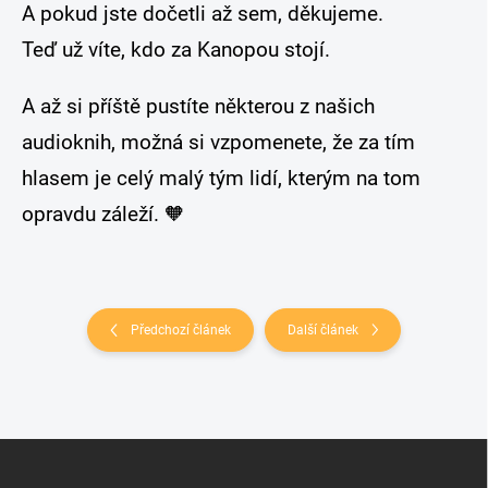
A pokud jste dočetli až sem, děkujeme.
Teď už víte, kdo za Kanopou stojí.
A až si příště pustíte některou z našich
audioknih, možná si vzpomenete, že za tím
hlasem je celý malý tým lidí, kterým na tom
opravdu záleží. 🧡
Předchozí článek
Další článek
Z
á