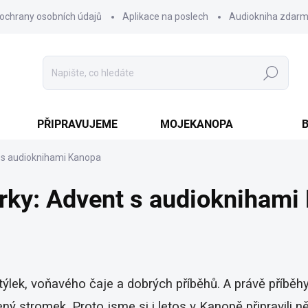
ochrany osobních údajů
Aplikace na poslech
Audiokniha zdar
Hledat
PŘIPRAVUJEME
MOJEKANOPA
t s audioknihami Kanopa
rky: Advent s audioknihami
větýlek, voňavého čaje a dobrých příběhů. A právě příběh
ný stromek. Proto jsme si i letos v Kanopě připravili 