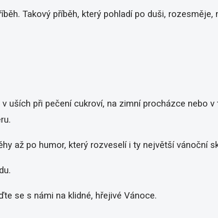
říběh. Takový příběh, který pohladí po duši, rozesměje,
y v uších při pečení cukroví, na zimní procházce nebo 
ru.
y až po humor, který rozveselí i ty největší vánoční sk
du.
ďte se s námi na klidné, hřejivé Vánoce.