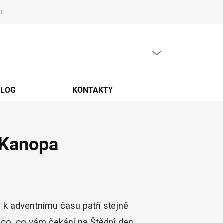
ma
PRÁZDNÝ KOŠÍK
NÁKUPNÍ
KOŠÍK
BLOG
KONTAKTY
 Kanopa
y k adventnímu času patří stejně
něco, co vám čekání na Štědrý den