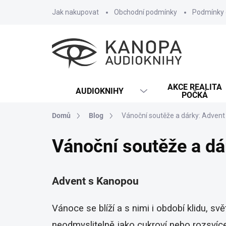
Přejít
Jak nakupovat
Obchodní podmínky
Podmínky 
na
obsah
AKCE REALITA
AUDIOKNIHY
POČKÁ
Domů
Blog
Vánoční soutěže a dárky: Adven
Vánoční soutěže a dá
Advent s Kanopou
Vánoce se blíží a s nimi i období klidu, s
neodmyslitelně jako cukroví nebo rozsvíce