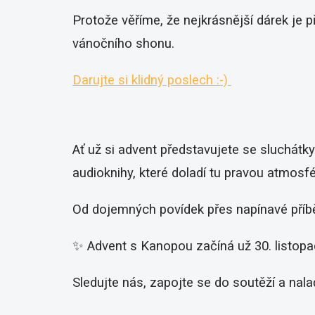
Protože věříme, že nejkrásnější dárek je p
vánočního shonu.
Darujte si klidný poslech :-)
Ať už si advent představujete se sluchátk
audioknihy, které doladí tu pravou atmosfé
Od dojemných povídek přes napínavé příběh
✨ Advent s Kanopou začíná už 30. listopa
Sledujte nás, zapojte se do soutěží a nala