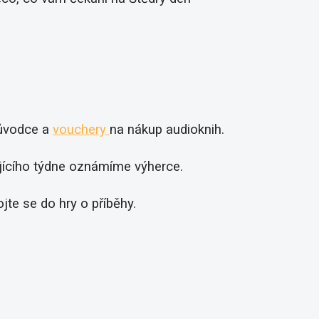
růvodce a
vouchery
na nákup audioknih.
jícího týdne oznámíme výherce.
jte se do hry o příběhy.