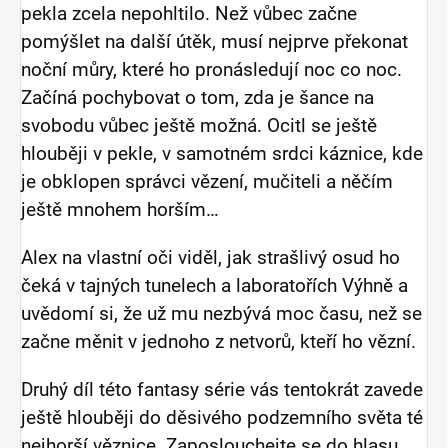
pekla zcela nepohltilo. Než vůbec začne
pomýšlet na další útěk, musí nejprve překonat
noční můry, které ho pronásledují noc co noc.
Začíná pochybovat o tom, zda je šance na
svobodu vůbec ještě možná. Ocitl se ještě
hlouběji v pekle, v samotném srdci káznice, kde
je obklopen správci vězení, mučiteli a něčím
ještě mnohem horším…
Alex na vlastní oči viděl, jak strašlivý osud ho
čeká v tajných tunelech a laboratořích Výhně a
uvědomí si, že už mu nezbývá moc času, než se
začne měnit v jednoho z netvorů, kteří ho vězní.
Druhý díl této fantasy série vás tentokrát zavede
ještě hlouběji do děsivého podzemního světa té
nejhorší věznice. Zaposlouchejte se do hlasu