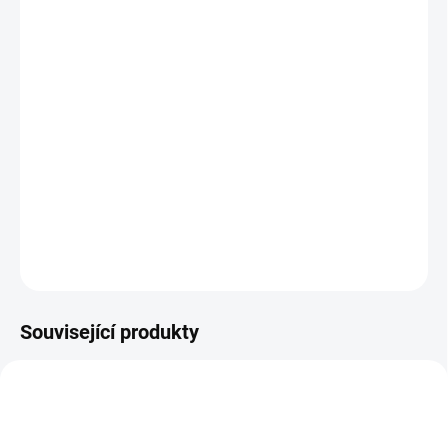
−
+
Přidat do košíku
Útěk není konec, je to teprve začátek...
DETAILNÍ INFORMACE
ZEPTAT SE
HLÍDAT
Související produkty
CD
MP3