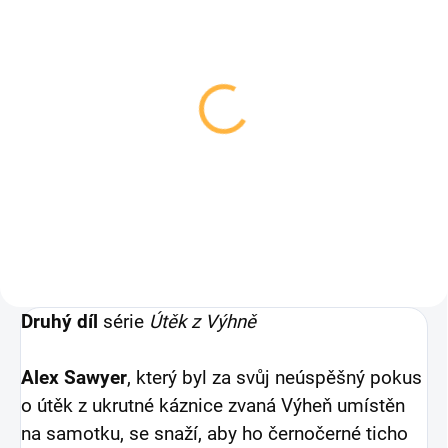
Lockdown
223 Kč
Detail
Druhý díl
série
Útěk z Výhně
Alex Sawyer
, který byl za svůj neúspěšný pokus
o útěk z ukrutné káznice zvaná Výheň umístěn
na samotku, se snaží, aby ho černočerné ticho