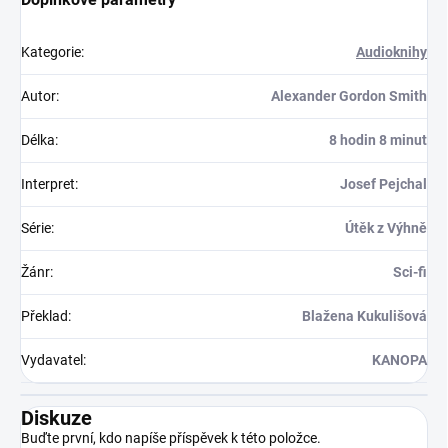
Kategorie
:
Audioknihy
Autor
:
Alexander Gordon Smith
Délka
:
8 hodin 8 minut
Interpret
:
Josef Pejchal
Série
:
Útěk z Výhně
Žánr
:
Sci-fi
Překlad
:
Blažena Kukulišová
Vydavatel
:
KANOPA
Diskuze
Buďte první, kdo napíše příspěvek k této položce.