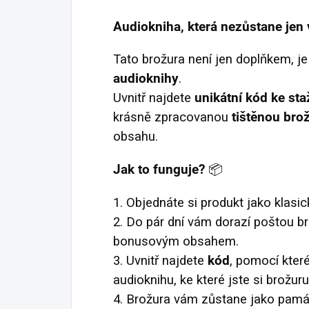
Audiokniha, která nezůstane jen 
Tato brožura není jen doplňkem, je
audioknihy
.
Uvnitř najdete
unikátní kód ke sta
krásně zpracovanou
tištěnou bro
obsahu.
Jak to funguje?
📦
1. Objednáte si produkt jako klasic
2. Do pár dní vám dorazí poštou b
bonusovým obsahem.
3. Uvnitř najdete
kód
, pomocí kter
audioknihu, ke které jste si brožuru
4. Brožura vám zůstane jako pamá