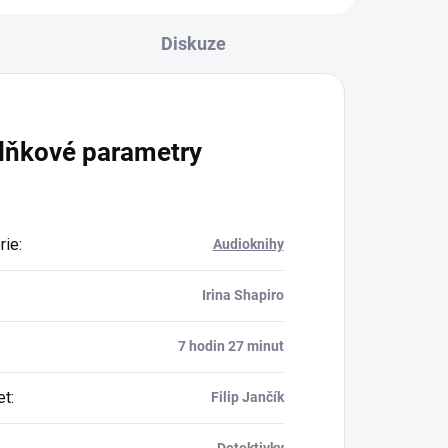
Diskuze
lňkové parametry
rie
:
Audioknihy
Irina Shapiro
7 hodin 27 minut
et
:
Filip Jančík
Detektivky