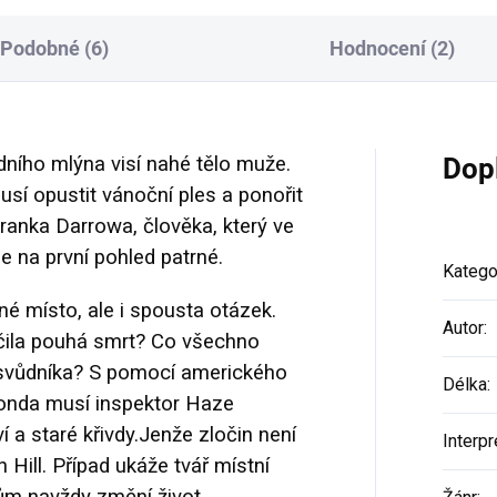
Podobné (6)
Hodnocení (2)
ího mlýna visí nahé tělo muže.
Dop
í opustit vánoční ples a ponořit
Franka Darrowa, člověka, který ve
e na první pohled patrné.
Katego
é místo, ale i spousta otázek.
Autor
:
ačila pouhá smrt? Co všechno
a svůdníka? S pomocí amerického
Délka
:
onda musí inspektor Haze
í a staré křivdy.
Jenže zločin není
Interpr
 Hill. Případ ukáže tvář místní
ům navždy změní život.