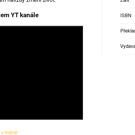
Žánr
:
Audiokniha zdarma?
šem YT kanále
Při odběru našeho newsletteru
ISBN
:
získáte audioknihu zdarma k
okamžitému poslechu!
Překla
Vydava
Váš E-mail