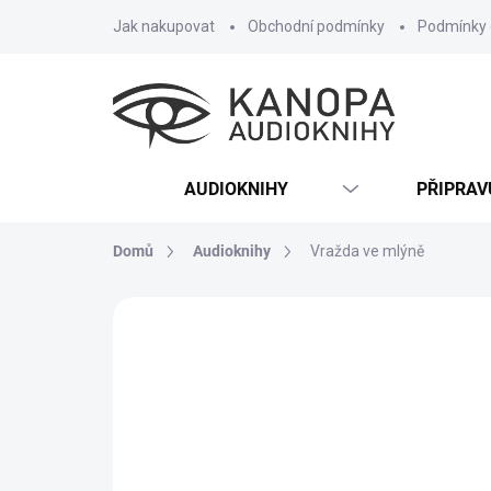
Přejít
Jak nakupovat
Obchodní podmínky
Podmínky 
na
obsah
AUDIOKNIHY
PŘIPRA
Domů
Audioknihy
Vražda ve mlýně
2 hodnocení
Podrobnosti hodnocení
NOVINKA
TIP
MP3