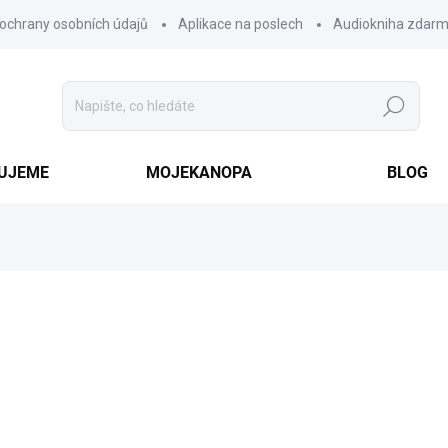
ochrany osobních údajů
Aplikace na poslech
Audiokniha zdar
Hledat
VUJEME
MOJEKANOPA
BLOG
279 Kč
Měrná
ZVOLTE VARIANTU
cena:
VARIANTA