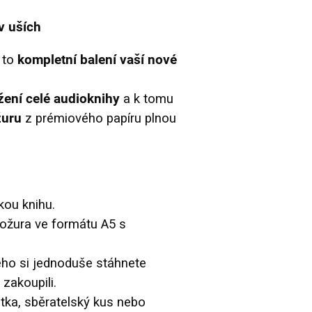
PŘIHLÁSIT SE K ODBĚRU NOVINEK
v uších
Nemám o to zájem
 to
kompletní balení vaší nové
Zásady zpracování osobních údajů
žení celé audioknihy
a k tomu
žuru
z prémiového papíru plnou
kou knihu.
rožura ve formátu A5 s
ého si jednoduše stáhnete
 zakoupili.
tka, sběratelský kus nebo