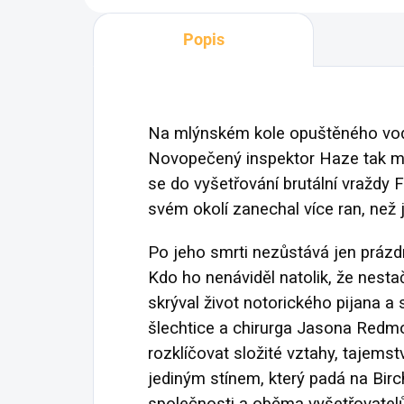
Popis
Na mlýnském kole opuštěného vodn
Novopečený inspektor Haze tak mus
se do vyšetřování brutální vraždy 
svém okolí zanechal více ran, než j
Po jeho smrti nezůstává jen prázdn
Kdo ho nenáviděl natolik, že nest
skrýval život notorického pijana 
šlechtice a chirurga Jasona Redm
rozklíčovat složité vztahy, tajemstv
jediným stínem, který padá na Birch
společnosti a oběma vyšetřovatel