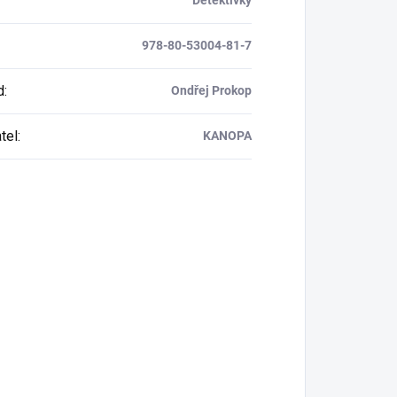
978-80-53004-81-7
d
:
Ondřej Prokop
tel
:
KANOPA