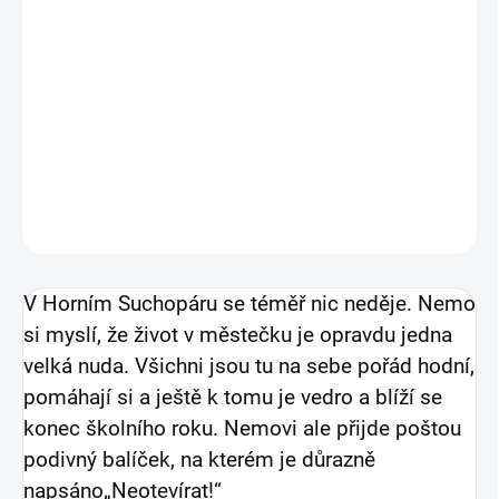
napínavou zápletkou, spoustou dobrodružství a
legrace.
DETAILNÍ INFORMACE
ZEPTAT SE
HLÍDAT
V Horním Suchopáru se téměř nic neděje. Nemo
si myslí, že život v městečku je opravdu jedna
velká nuda. Všichni jsou tu na sebe pořád hodní,
pomáhají si a ještě k tomu je vedro a blíží se
konec školního roku. Nemovi ale přijde poštou
podivný balíček, na kterém je důrazně
napsáno
„Neotevírat!“