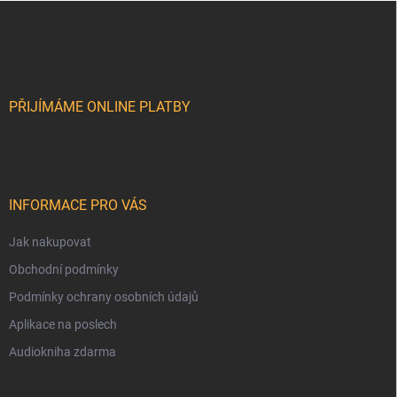
Z
á
p
a
t
í
PŘIJÍMÁME ONLINE PLATBY
INFORMACE PRO VÁS
Jak nakupovat
Obchodní podmínky
Podmínky ochrany osobních údajů
Aplikace na poslech
Audiokniha zdarma