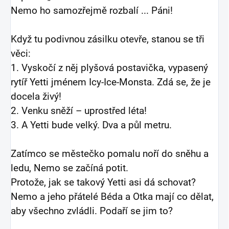
Nemo ho samozřejmě rozbalí ... Páni!
Když tu podivnou zásilku otevře, stanou se tři
věci:
1. Vyskočí z něj plyšová postavička, vypasený
rytíř Yetti jménem Icy-Ice-Monsta. Zdá se, že je
docela živý!
2. Venku sněží – uprostřed léta!
3. A Yetti bude velký. Dva a půl metru.
Zatímco se městečko pomalu noří do sněhu a
ledu, Nemo se začíná potit.
Protože, jak se takový Yetti asi dá schovat?
Nemo a jeho přátelé Béda a Otka mají co dělat,
aby všechno zvládli. Podaří se jim to?